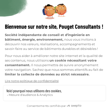
Qui sommes-nous
Je suis copropriétaire
Réalisations
Je suis syndic
Ressources
Clients
Nous rejoindre
Métiers
Fabrique
Plan du site
Mentions légales
Données personnelles
Mon consentement