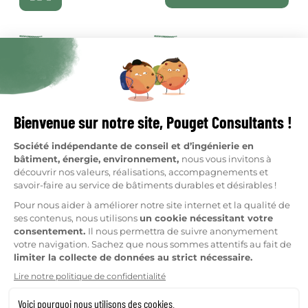
Qui sommes-nous
Je suis copropriétaire
Réalisations
Je suis syndic
Ressources
Clients
Nous rejoindre
Métiers
Fabrique
Plan du site
Mentions légales