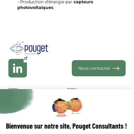
Production d’énergie par
capteurs
photovoltaïques
Nous contacter
Qui sommes-nous
Je suis copropriétaire
Réalisations
Je suis syndic
Ressources
Clients
Nous rejoindre
Métiers